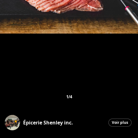
1/4
Épicerie Shenley inc.
Voir plus
Saint-Honoré-de-Shenley
|
13 février 2026