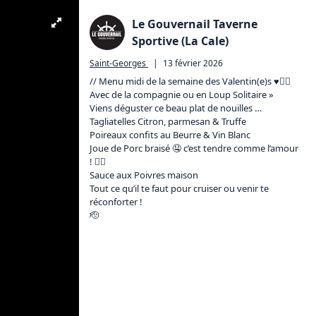
Le Gouvernail Taverne
Sportive (La Cale)
Saint-Georges
|
13 février 2026
// Menu midi de la semaine des Valentin(e)s ♥️🏴‍☠️

Avec de la compagnie ou en Loup Solitaire » 

Viens déguster ce beau plat de nouilles …

Tagliatelles Citron, parmesan & Truffe

Poireaux confits au Beurre & Vin Blanc

Joue de Porc braisé 🤤 c’est tendre comme l’amour 
! ❤️‍🔥

Sauce aux Poivres maison

Tout ce qu’il te faut pour cruiser ou venir te 
réconforter !

🫡