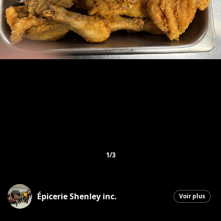
1/3
Épicerie Shenley inc.
Voir plus
Saint-Honoré-de-Shenley
|
6 février 2026