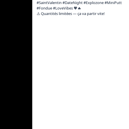
#SaintValentin #DateNight #Explozone #MiniPutt 
#Fondue #LoveVibes 💖🔥

⚠️ Quantités limitées — ça va partir vite!