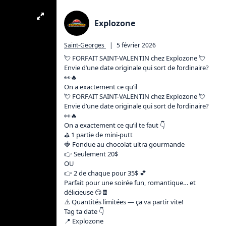
Explozone
Saint-Georges
|
5 février 2026
💘 FORFAIT SAINT-VALENTIN chez Explozone 💘

Envie d’une date originale qui sort de l’ordinaire? 
👀🔥

On a exactement ce qu’il 

💘 FORFAIT SAINT-VALENTIN chez Explozone 💘

Envie d’une date originale qui sort de l’ordinaire? 
👀🔥

On a exactement ce qu’il te faut 👇

⛳ 1 partie de mini-putt

🍓 Fondue au chocolat ultra gourmande

👉 Seulement 20$

OU

👉 2 de chaque pour 35$ 💕

Parfait pour une soirée fun, romantique… et 
délicieuse 😏🍫

⚠️ Quantités limitées — ça va partir vite!

Tag ta date 👇

📍 Explozone
