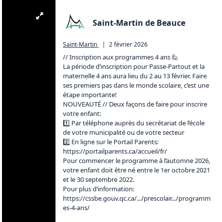
Saint-Martin de Beauce
Saint-Martin
|
2 février 2026
// Inscription aux programmes 4 ans 🙋

La période d’inscription pour Passe-Partout et la 
maternelle 4 ans aura lieu du 2 au 13 février. Faire 
ses premiers pas dans le monde scolaire, c’est une 
étape importante! 

NOUVEAUTÉ // Deux façons de faire pour inscrire 
votre enfant:

1️⃣ Par téléphone auprès du secrétariat de l’école 
de votre municipalité ou de votre secteur

2️⃣ En ligne sur le Portail Parents: 
https://portailparents.ca/accueil/fr/
Pour commencer le programme à l’automne 2026, 
votre enfant doit être né entre le 1er octobre 2021 
et le 30 septembre 2022. 

Pour plus d’information: 
https://cssbe.gouv.qc.ca/.../prescolair.../programm
es-4-ans/