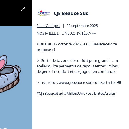
CJE Beauce-Sud
Saint-Georges
|
22 septembre 2025
NOS MILLE ET UNE ACTIVITÉS // 👀

> Du 6 au 12 octobre 2025, le CJE Beauce-Sud te 
propose : ⤵️

📌 Sortir de ta zone de confort pour grandir : un 
atelier qui te permettra de repousser tes limites, 
de gérer l’inconfort et de gagner en confiance.

> Inscris-toi : 
www.cjebeauce-sud.com/activites
 📲

#CJEBeauceSud #MilleEtUnePossibilitésÀSaisir 