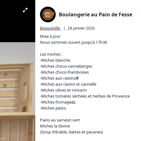
Boulangerie au Pain de Fesse
Beauceville
|
28 janvier 2026
Mise à jour 

Nous sommes ouvert jusqu'à 17h30 

Les miches :

-Miches blanche 

-Miches choco-canneberges

-Miches choco-framboises 

-Miches aux raisins🍇

-Miches aux raisins et cannelle   

-Miches olives et romarin

-Miches tomates séchées et herbes de Provence 

-Miches fromage🧀

-Miches pesto

Pains au sarrasin vert 

Miches la Divine

(Sirop d'érable, dattes et pacanes)
