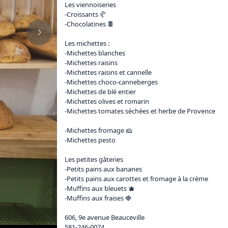
Les viennoiseries 

-Croissants 🥐

-Chocolatines 🍫

Les michettes :

-Michettes blanches

-Michettes raisins 

-Michettes raisins et cannelle 

-Michettes choco-canneberges

-Michettes de blé entier 

-Michettes olives et romarin

-Michettes tomates séchées et herbe de Provence 
-Michettes fromage 🧀

-Michettes pesto

Les petites gâteries

-Petits pains aux bananes 

-Petits pains aux carottes et fromage à la crème 

-Muffins aux bleuets 🫐

-Muffins aux fraises 🍓 

606, 9e avenue Beauceville

581-246-0074
