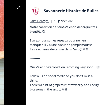
Savonnerie Histoire de Bulles
Saint-Georges
|
13 janvier 2026
Notre collection de Saint-Valentin débarque très 
bientôt...💞

Suivez-nous sur les réseaux pour ne rien 
manquer! Il y a une odeur de pamplemousse - 
fraise et fleurs de cerisier dans l'air... 🍊🍓🌸

 ----------

Our Valentine’s collection is coming very soon… 💞

Follow us on social media so you don’t miss a 
thing.

There’s a hint of grapefruit, strawberry and cherry 
blossoms in the air… 🍊🍓🌸