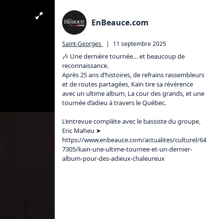
EnBeauce.com
Saint-Georges
|
11 septembre 2025
🎶 Une dernière tournée… et beaucoup de 
reconnaissance.

Après 25 ans d’histoires, de refrains rassembleurs 
et de routes partagées, Kaïn tire sa révérence 
avec un ultime album, La cour des grands, et une 
tournée d’adieu à travers le Québec.

L’entrevue complète avec le bassiste du groupe, 
Eric Maheu ➤ 
https://www.enbeauce.com/actualites/culturel/64
7305/kain-une-ultime-tournee-et-un-dernier-
album-pour-des-adieux-chaleureux