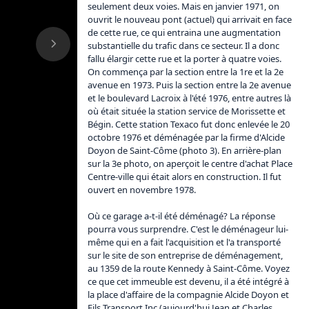
seulement deux voies. Mais en janvier 1971, on 
ouvrit le nouveau pont (actuel) qui arrivait en face 
de cette rue, ce qui entraina une augmentation 
substantielle du trafic dans ce secteur. Il a donc 
fallu élargir cette rue et la porter à quatre voies. 
On commença par la section entre la 1re et la 2e 
avenue en 1973. Puis la section entre la 2e avenue 
et le boulevard Lacroix à l'été 1976, entre autres là 
où était située la station service de Morissette et 
Bégin. Cette station Texaco fut donc enlevée le 20 
octobre 1976 et déménagée par la firme d'Alcide 
Doyon de Saint-Côme (photo 3). En arrière-plan 
sur la 3e photo, on aperçoit le centre d'achat Place 
Centre-ville qui était alors en construction. Il fut 
ouvert en novembre 1978.

Où ce garage a-t-il été déménagé? La réponse 
pourra vous surprendre. C'est le déménageur lui-
même qui en a fait l'acquisition et l'a transporté 
sur le site de son entreprise de déménagement, 
au 1359 de la route Kennedy à Saint-Côme. Voyez 
ce que cet immeuble est devenu, il a été intégré à 
la place d'affaire de la compagnie Alcide Doyon et 
Fils Transport Inc (aujourd'hui Jean et Charles 