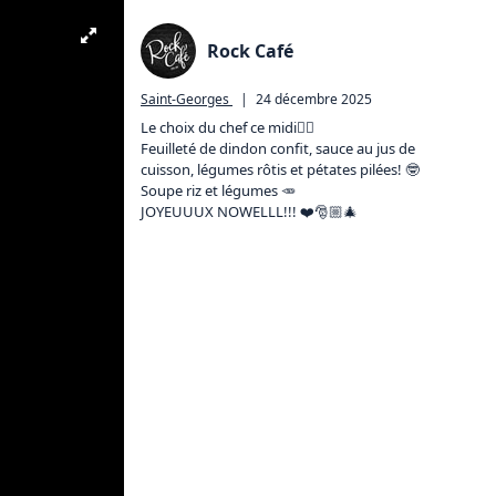
Rock Café
Saint-Georges
|
24 décembre 2025
Le choix du chef ce midi👇🏼

Feuilleté de dindon confit, sauce au jus de 
cuisson, légumes rôtis et pétates pilées! 🤓

Soupe riz et légumes 🥕 

JOYEUUUX NOWELLL!!! ❤️🎅🏼🎄