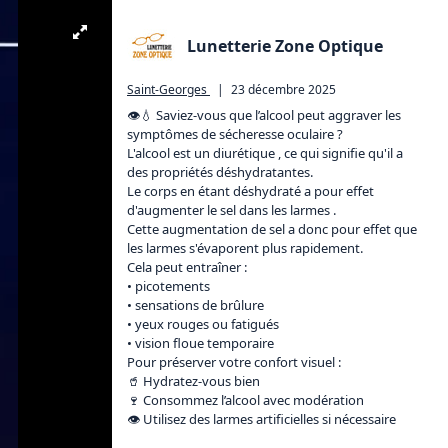
Lunetterie Zone Optique
Saint-Georges
|
23 décembre 2025
👁️💧 Saviez-vous que l’alcool peut aggraver les 
symptômes de sécheresse oculaire ?

L'alcool est un diurétique , ce qui signifie qu'il a 
des propriétés déshydratantes. 

Le corps en étant déshydraté a pour effet 
d'augmenter le sel dans les larmes .

Cette augmentation de sel a donc pour effet que 
les larmes s'évaporent plus rapidement. 

Cela peut entraîner :

• picotements

• sensations de brûlure

• yeux rouges ou fatigués

• vision floue temporaire

Pour préserver votre confort visuel :

🥤 Hydratez-vous bien

🍷 Consommez l’alcool avec modération

👁️ Utilisez des larmes artificielles si nécessaire