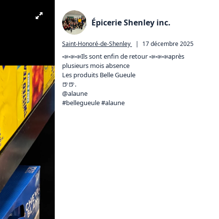
Épicerie Shenley inc.
Saint-Honoré-de-Shenley
|
17 décembre 2025
📣📣📣Ils sont enfin de retour 📣📣📣après 
plusieurs mois absence 

Les produits Belle Gueule 

🍺🍺. 

@alaune 

#bellegueule #alaune