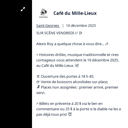
Café du Mille-Lieux
Saint-Georges
|
16 décembre 2025
SUR SCÈNE VENDREDI // 🎻 

Alexis Roy a quelque chose à vous dire... 🎶

> Histoires drôles, musique traditionnelle et rires 
contagieux vous attendent le 19 décembre 2025, 
au Café du Mille-Lieux. 🤣

🚪 Ouverture des portes à 18 h 45;

🍺 Vente de boissons alcoolisées sur place;

🪑 Places non assignées : premier arrivé, premier 
servi.

> Billets en prévente à 20 $ via le lien en 
commentaire ou 25 $ à la porte si le diable ne les a 
pas déjà tous pris! 😈