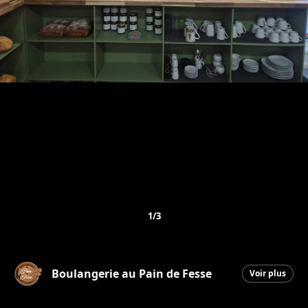
1/3
Boulangerie au Pain de Fesse
Voir plus
Beauceville
|
12 décembre 2025