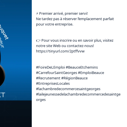
⚡️ Premier arrivé, premier servi!

Ne tardez pas à réserver l’emplacement parfait 
pour votre entreprise.

👉 Pour vous inscrire ou en savoir plus, visitez 
https://tinyurl.com/2ptffvvw
#FoireDeLEmploi #BeauceEtchemins 
#CarrefourSaintGeorges #EmploiBeauce 
#Recrutement #RégionBeauce 
#EntreprisesLocales 
#lachambredecommercesaintgeorges 
#lailejeunessedelachambredecommercedesaintge
orges