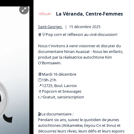
La Véranda, Centre-Femmes
Saint-Georges
|
15 décembre 2025
🍿💡Pop corn et réflexion au ciné-discussion!

Nous t'invitons à venir visionner et discuter du 
documentaire Ninan Auassat - Nous les enfants, 
produit par la réalisatrice autochtone Kim 
O'Bomsawin.

📆Mardi 16 décembre

🕛19h-21h

📍12725, Boul. Lacroix

🥤Popcorn et breuvages

👉Gratuit, sansinscription

🎬Le documentaire :

Pendant six ans, suivez le quotidien de jeunes 
autochtones (Atikamekw, Eeyou-Cri et Innu) et 
découvrez leurs rêves, leurs défis et leurs espoirs 