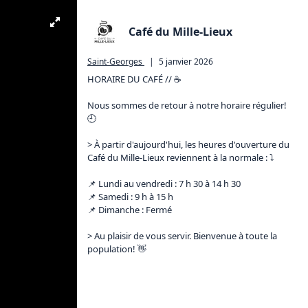
Café du Mille-Lieux
Saint-Georges
|
5 janvier 2026
HORAIRE DU CAFÉ // ☕

Nous sommes de retour à notre horaire régulier! 
🕘

> À partir d'aujourd'hui, les heures d'ouverture du 
Café du Mille-Lieux reviennent à la normale : ⤵

📌 Lundi au vendredi : 7 h 30 à 14 h 30

📌 Samedi : 9 h à 15 h

📌 Dimanche : Fermé

> Au plaisir de vous servir. Bienvenue à toute la 
population! 👋