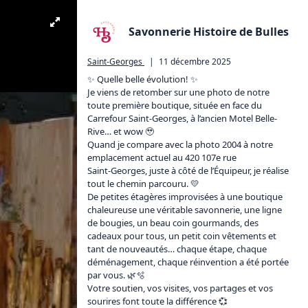
Savonnerie Histoire de Bulles
Saint-Georges
|
11 décembre 2025
✨ Quelle belle évolution! ✨

Je viens de retomber sur une photo de notre 
toute première boutique, située en face du 
Carrefour Saint-Georges, à l’ancien Motel Belle-
Rive… et wow 🥹

Quand je compare avec la photo 2004 à notre 
emplacement actuel au 420 107e rue 

Saint-Georges, juste à côté de l’Équipeur, je réalise 
tout le chemin parcouru. 💛

De petites étagères improvisées à une boutique 
chaleureuse une véritable savonnerie, une ligne 
de bougies, un beau coin gourmands, des 
cadeaux pour tous, un petit coin vêtements et 
tant de nouveautés… chaque étape, chaque 
déménagement, chaque réinvention a été portée 
par vous. 🌿🫧

Votre soutien, vos visites, vos partages et vos 
sourires font toute la différence 💞
