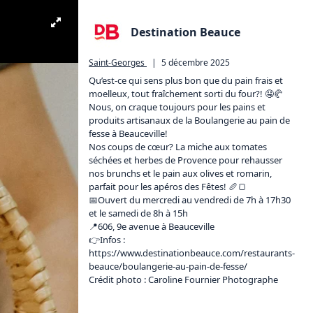
Destination Beauce
Saint-Georges
|
5 décembre 2025
Qu’est-ce qui sens plus bon que du pain frais et 
moelleux, tout fraîchement sorti du four?! 🤤🥐
Nous, on craque toujours pour les pains et 
produits artisanaux de la Boulangerie au pain de 
fesse à Beauceville! 

Nos coups de cœur? La miche aux tomates 
séchées et herbes de Provence pour rehausser 
nos brunchs et le pain aux olives et romarin, 
parfait pour les apéros des Fêtes! 🥖🍞

📅Ouvert du mercredi au vendredi de 7h à 17h30 
et le samedi de 8h à 15h

📍606, 9e avenue à Beauceville

👉Infos : 
https://www.destinationbeauce.com/restaurants-
beauce/boulangerie-au-pain-de-fesse/
Crédit photo : Caroline Fournier Photographe