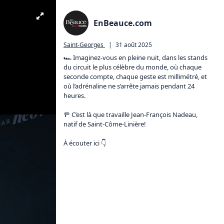
EnBeauce.com
Saint-Georges
|
31 août 2025
🏎️ Imaginez-vous en pleine nuit, dans les stands 
du circuit le plus célèbre du monde, où chaque 
seconde compte, chaque geste est millimétré, et 
où l’adrénaline ne s’arrête jamais pendant 24 
heures.

🚥 C’est là que travaille Jean-François Nadeau, 
natif de Saint-Côme-Linière!
