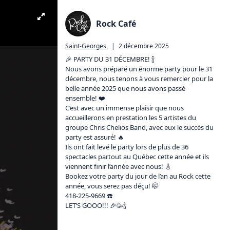
Rock Café
Saint-Georges
|
2 décembre 2025
🎉 PARTY DU 31 DÉCEMBRE! 🍾

Nous avons préparé un énorme party pour le 31 
décembre, nous tenons à vous remercier pour la 
belle année 2025 que nous avons passé 
ensemble! ❤️

C’est avec un immense plaisir que nous 
accueillerons en prestation les 5 artistes du 
groupe Chris Chelios Band, avec eux le succès du 
party est assuré! 🔥

Ils ont fait levé le party lors de plus de 36 
spectacles partout au Québec cette année et ils 
viennent finir l’année avec nous! 🎸

Bookez votre party du jour de l’an au Rock cette 
année, vous serez pas déçu! 🤭

418-225-9669 ☎️

LET’S GOOO!!! 🎉🥳🍾