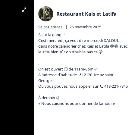
Restaurant Kais et Latifa
Saint-Georges
|
26 novembre 2025
Salut la gang !! 

C’est mercredi, ça veut dire mercredi DALOUL 
dans notre calendrier chez Kais et Latifa 😁😁 avec 
le 15% bien sûr on n’oublie pas ca 🤩

.

.

On est ouvert 🕙 de 11am-8pm ✅

À l’adresse d’habitude 📍12120 1re av saint 
Georges

Ou vous pouvez nous appeler sur 📞 418-221-7845 
À demain 🤙

« Nous cuisinons pour donner de l’amour »