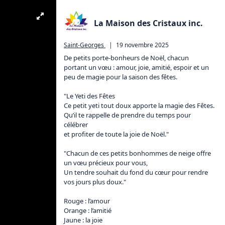
La Maison des Cristaux inc.
Saint-Georges
|
19 novembre 2025
De petits porte-bonheurs de Noël, chacun 
portant un vœu : amour, joie, amitié, espoir et un 
peu de magie pour la saison des fêtes.

"Le Yeti des Fêtes

Ce petit yeti tout doux apporte la magie des Fêtes.

Qu’il te rappelle de prendre du temps pour 
célébrer

et profiter de toute la joie de Noël."

"Chacun de ces petits bonhommes de neige offre 
un vœu précieux pour vous,

Un tendre souhait du fond du cœur pour rendre 
vos jours plus doux."

Rouge : l’amour

Orange : l’amitié

Jaune : la joie
