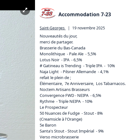
Accommodation 7-23
Saint-Georges
|
19 novembre 2025
Nouveautés du jour, 

merci de partager. 

Brasserie du Bas-Canada 

Monolithique  - Pale Ale  - 5,5%

Lotus Noir  - IPA  - 6,5%

# Gatineau is Trending  - Triple IPA  -  10%

Naja Light  - Pilsner Allemande  - 4,1%

refait le plein de ;

Élémentaire,  7e Anniversaire,  Los Tabarnacos. 

Noctem Artisans Brasseurs 

Convergence FWD - NEIPA  - 6,5%

Rythme  - Triple NEIPA  - 10%

Le Prospecteur 

50 Nuances de Fudge  - Stout - 8%

(Creamsicle à l'Orange)

5e Baron 

Santa's Stout - Stout Impérial  - 9%

Verso microbrasserie 
